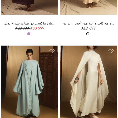
فستان ماكسي مزخرف بنقشة مميزة مع كاب وزينة من أحجار الراين
فستان ماكسي ذو طيات بتدرج لوني
AED
799
AED 599
AED 699