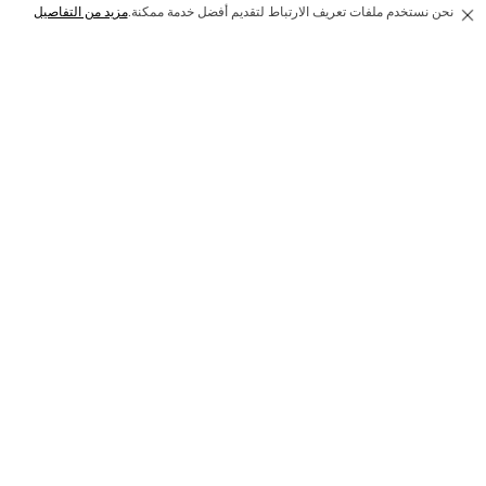
AED 799
AED
799
AED 599
نحن نستخدم ملفات تعريف الارتباط لتقديم أفضل خدمة ممكنة.
مزيد من التفاصيل