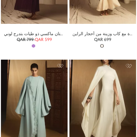
فستان ماكسي مزخرف بنقشة مميزة مع كاب وزينة من أحجار الراين
فستان ماكسي ذو طيات بتدرج لوني
QAR
799
QAR 599
QAR 699