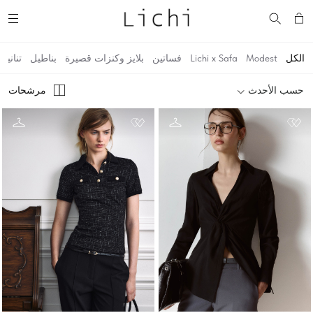
الكل
Modest
Lichi x Safa
فساتين
بلايز وكنزات قصيرة
بناطيل
تنانير
حسب الأحدث
مرشحات