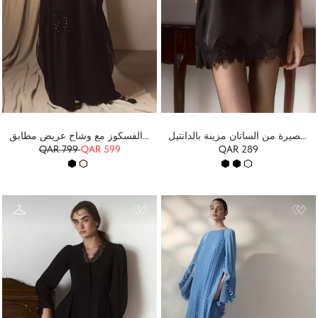
تنورة قصيرة من الساتان مزينة بالدانتيل
فستان ماكسي من الفسكوز مع وشاح عريض مطابق
QAR
799
QAR 599
QAR 289